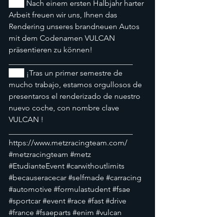
🇩🇪
 Nach einem ersten Halbjahr harter 
Arbeit freuen wir uns, Ihnen das 
Rendering unseres brandneuen Autos 
mit dem Codenamen VULCAN 
präsentieren zu können! 
________________________________
🇪🇸
 ¡Tras un primer semestre de 
mucho trabajo, estamos orgullosos de 
presentaros el renderizado de nuestro 
nuevo coche, con nombre clave 
VULCAN ! 
________________________________
https://www.metzracingteam.com/
#metzracingteam
#metz
#EtudianteEvent
#carwithoutlimits
#becauseracecar
#selfmade
#carracing
#automotive
#formulastudent
#fsae
#sportcar
#event
#race
#fast
#drive
#france
#fsaeparts
#enim
#vulcan