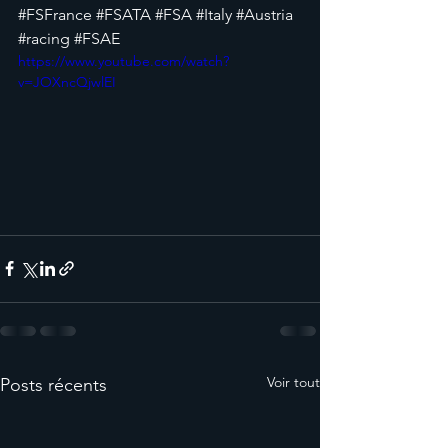
#FSFrance
#FSATA
#FSA
#Italy
#Austria
#racing
#FSAE
https://www.youtube.com/watch?
v=JOXncQjwlEI
Voir tout
Posts récents