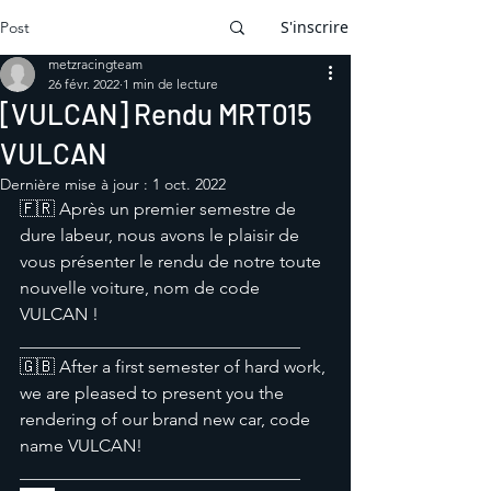
S'inscrire
Post
metzracingteam
26 févr. 2022
1 min de lecture
[VULCAN] Rendu MRT015
VULCAN
Dernière mise à jour :
1 oct. 2022
🇫🇷 Après un premier semestre de 
dure labeur, nous avons le plaisir de 
vous présenter le rendu de notre toute 
nouvelle voiture, nom de code 
VULCAN ! 
________________________________
🇬🇧 After a first semester of hard work, 
we are pleased to present you the 
rendering of our brand new car, code 
name VULCAN!
________________________________