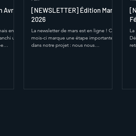
 Avril
[NEWSLETTER] Édition Mars
[
2026
Fé
mais en
La newsletter de mars est en ligne ! Ce
La 
ranchi une
mois-ci marque une étape importante
Dé
ée
dans notre projet : nous nous
re
de notre
rapprochons de plus en plus de notre
str
ge,
objectif, celui de disposer d’une
av
différents
monoplace fiable et performante. Entre
fa
me un peu
avancées techniques, poursuite de la
pr
ai
fabrication et préparation des
co
portant
prochaines échéances, toute l’équipe
dé
lair : voir
est mobilisée pour être prête à montrer
ma
 premiers
le plein potentiel de Mistral en
con
ure et
compétition Bonne lecture et merci de
co
suivre notre aventure !
cou
de