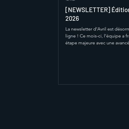
[NEWSLETTER] Édition
2026
La newsletter d’Avril est désor
ligne ! Ce mois-ci, l’équipe a f
étape majeure avec une avanc
importante dans la fabrication 
monoplace Mistral. Entre usina
assemblage et production des 
éléments, le projet prend for
plus chaque jour. Le mois de m
s’annonce particulièrement im
pour l’équipe, avec un objectif c
notre monoplace effectuer ses
tours de roue 🏎️💨 Bonne lect
merci de suivre notre a