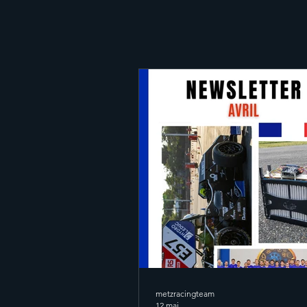
metzracingteam
12 mai