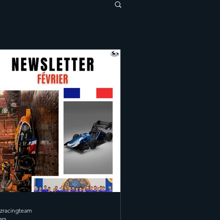
zracingteam
ars