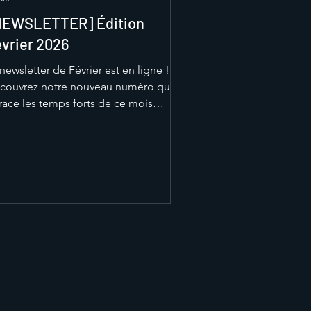
NEWSLETTER] Édition
vrier 2026
newsletter de Février est en ligne !
couvrez notre nouveau numéro qui
trace les temps forts de ce mois
atégique pour le projet Mistral. Entre
ancées techniques, poursuite de la
brication et préparation des
ochaines échéances, l’équipe
ntinue de progresser avec
termination. Ce début d’année
rque une phase intense où la
ception laisse place à la
ncrétisation. Plongez dans les
lisses du projet et suivez l’évolution
 notre monoplace à travers cette