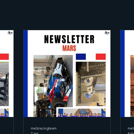
metzracingteam
met
7 avr.
4 m