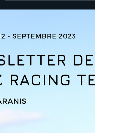
4 oct. 2023
1 min de lecture
[NEWSLETTER] Édition
Octobre 2023
Découvrez la première newsletter de l'EMRT
17 avec le projet Zéphyr ! Au sommaire: Les
différents objectifs pour cette nouvelle
année...