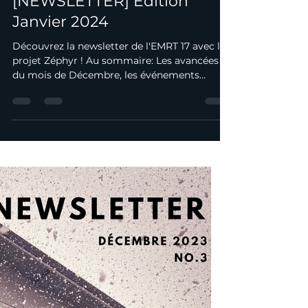
metzracingteam
1 janv. 2024
1 min de lecture
[NEWSLETTER] Édition
Janvier 2024
Découvrez la newsletter de l'EMRT 17 avec le
projet Zéphyr ! Au sommaire: Les avancées
du mois de Décembre, les événements
principaux du...