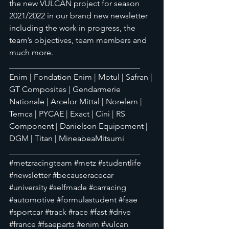
the new VULCAN project for season 
2021/2022 in our brand new newsletter 
including the work in progress, the 
team’s objectives, team members and 
much more. 
________________________________
Enim | Fondation Enim | Motul | Safran | 
GT Composites | Gendarmerie 
Nationale | Arcelor Mittal | Norelem | 
Temca | PYCAE | Exact | Cini | RS 
Component | Danielson Equipement | 
DGM | Titan | MineabeaMitsumi 
________________________________
#metzracingteam
#metz
#studentlife
#newsletter
#becauseracecar
#university
#selfmade
#carracing
#automotive
#formulastudent
#fsae
#sportcar
#track
#race
#fast
#drive
#france
#fsaeparts
#enim
#vulcan