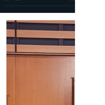
[NEWSLETTER] Édition
Novembre 2023
Découvrez la deuxième newsletter de l'EMRT
17 avec le projet Zéphyr ! Au sommaire: Les
avancées du mois d'Octobre, les
événements...