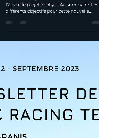
metzracingteam
4 oct. 2023
1 min de lecture
[NEWSLETTER] Édition
Octobre 2023
Découvrez la première newsletter de l'EMRT
17 avec le projet Zéphyr ! Au sommaire: Les
différents objectifs pour cette nouvelle
année...