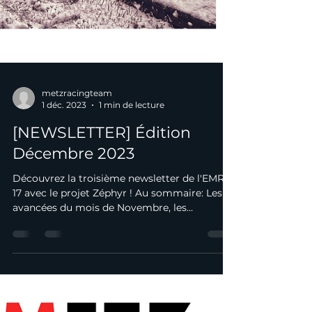
metzracingteam
1 déc. 2023
1 min de lecture
[NEWSLETTER] Édition
Décembre 2023
Découvrez la troisième newsletter de l'EMRT
17 avec le projet Zéphyr ! Au sommaire: Les
avancées du mois de Novembre, les