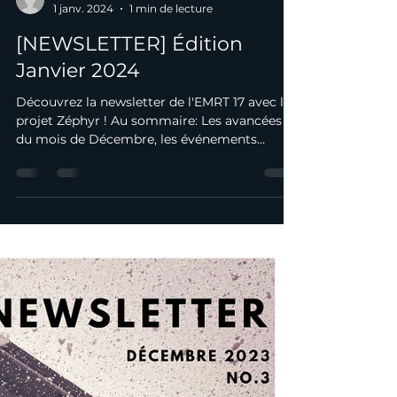
metzracingteam
1 janv. 2024
1 min de lecture
[NEWSLETTER] Édition
Janvier 2024
Découvrez la newsletter de l'EMRT 17 avec le
projet Zéphyr ! Au sommaire: Les avancées
du mois de Décembre, les événements
principaux du...