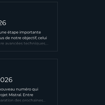
️💨 Bonne lecture et
26
e une étape importante
s de notre objectif, celui
tre avancées techniques,
es échéances, toute
 potentiel de Mistral en
venture !
2026
e nouveau numéro qui
ojet Mistral. Entre
paration des prochaines