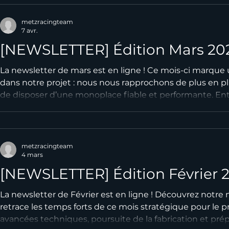
notre monoplace effectuer ses premiers tours de roue 
merci de suivre notre a
metzracingteam
7 avr.
[NEWSLETTER] Édition Mars 20
La newsletter de mars est en ligne ! Ce mois-ci marqu
dans notre projet : nous nous rapprochons de plus en plu
de disposer d’une monoplace fiable et performante. En
poursuite de la fabrication et préparation des prochain
l’équipe est mobilisée pour être prête à montrer le plein
compétition Bonne lecture et merci de suivre notre a
metzracingteam
4 mars
[NEWSLETTER] Édition Février 
La newsletter de Février est en ligne ! Découvrez notr
retrace les temps forts de ce mois stratégique pour le pr
avancées techniques, poursuite de la fabrication et pré