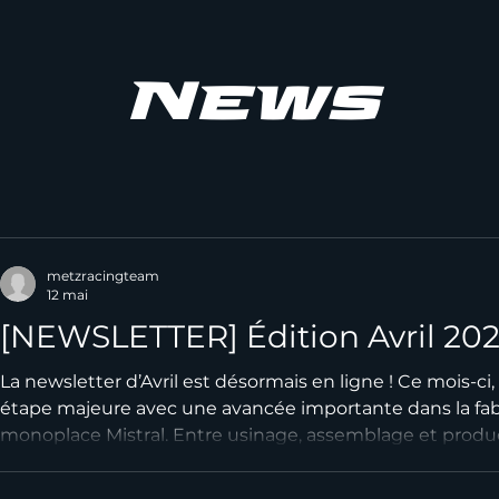
News
metzracingteam
12 mai
[NEWSLETTER] Édition Avril 20
La newsletter d’Avril est désormais en ligne ! Ce mois-ci,
étape majeure avec une avancée importante dans la fab
monoplace Mistral. Entre usinage, assemblage et produc
éléments, le projet prend forme un peu plus chaque jou
s’annonce particulièrement important pour l’équipe, avec 