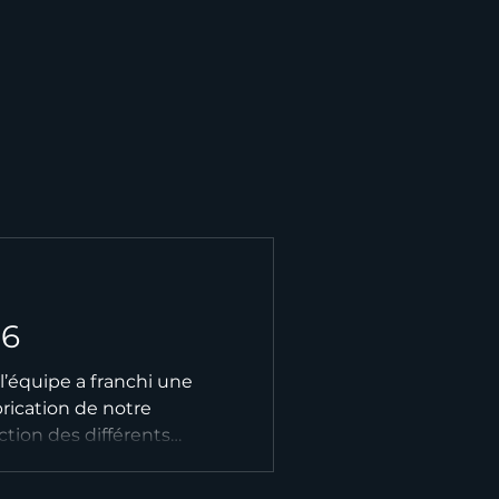
26
 l’équipe a franchi une
rication de notre
tion des différents
r. Le mois de mai
un objectif clair : voir