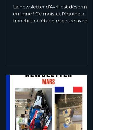
La newsletter d’Avril est désormais
en ligne ! Ce mois-ci, l’équipe a
franchi une étape majeure avec
une avancée importante dans la
fabrication de notre monoplace
Mistral. Entre usinage, assemblage
et production des différents
éléments, le projet prend forme
un peu plus chaque jour. Le mois
de mai s’annonce
particulièrement important pour
l’équipe, avec un objectif clair : voir
notre monoplace effectuer ses
premiers tours de roue 🏎️💨
Bonne lecture et merci de suivre
notre a