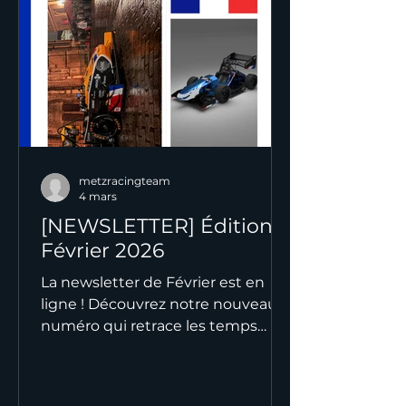
de Mistral en compétition Bonne
lecture et merci de suivre notre
aventure !
metzracingteam
4 mars
[NEWSLETTER] Édition
Février 2026
La newsletter de Février est en
ligne ! Découvrez notre nouveau
numéro qui retrace les temps
forts de ce mois stratégique pour
le projet Mistral. Entre avancées
techniques, poursuite de la