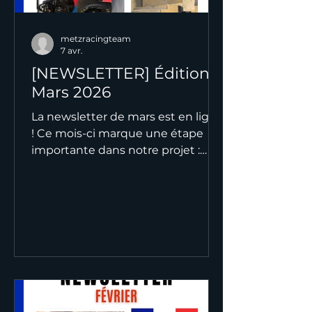
metzracingteam
7 avr.
[NEWSLETTER] Édition
Mars 2026
La newsletter de mars est en ligne
! Ce mois-ci marque une étape
importante dans notre projet :
nous nous rapprochons de plus en
plus de notre objectif, celui de
disposer d’une monoplace fiable
et performante. Entre avancées
techniques, poursuite de la
fabrication et préparation des
prochaines échéances, toute
l’équipe est mobilisée pour être
prête à montrer le plein potentiel