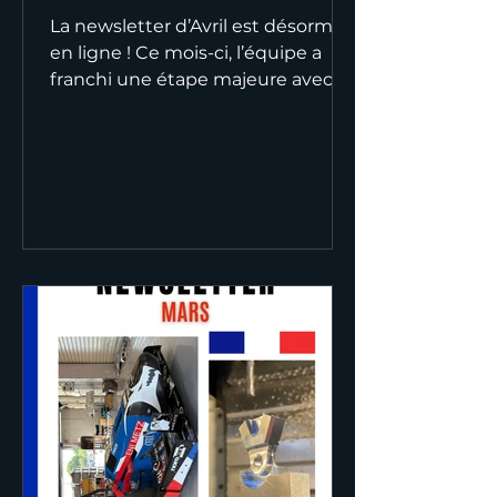
La newsletter d’Avril est désormais
en ligne ! Ce mois-ci, l’équipe a
franchi une étape majeure avec
une avancée importante dans la
fabrication de notre monoplace
Mistral. Entre usinage, assemblage
et production des différents
éléments, le projet prend forme
un peu plus chaque jour. Le mois
de mai s’annonce
particulièrement important pour
l’équipe, avec un objectif clair : voir
notre monoplace effectuer ses
premiers tours de roue 🏎️💨
Bonne lecture et merci de suivre
notre a