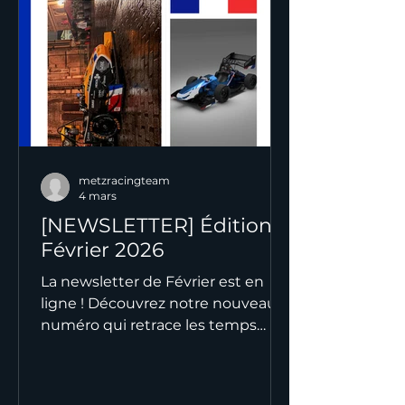
de Mistral en compétition Bonne
lecture et merci de suivre notre
aventure !
metzracingteam
4 mars
[NEWSLETTER] Édition
Février 2026
La newsletter de Février est en
ligne ! Découvrez notre nouveau
numéro qui retrace les temps
forts de ce mois stratégique pour
le projet Mistral. Entre avancées
techniques, poursuite de la