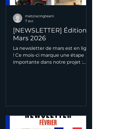
metzracingteam
7 avr.
[NEWSLETTER] Édition
Mars 2026
La newsletter de mars est en ligne
! Ce mois-ci marque une étape
importante dans notre projet :
nous nous rapprochons de plus en
plus de notre objectif, celui de
disposer d’une monoplace fiable
et performante. Entre avancées
techniques, poursuite de la
fabrication et préparation des
prochaines échéances, toute
l’équipe est mobilisée pour être
prête à montrer le plein potentiel