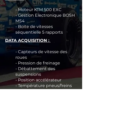
- Moteur KTM 500 EXC
- Gestion Electronique BOSH
MS4
- Boite de vitesses
séquentielle 5 rapports
DATA ACQUISITION :
- Capteurs de vitesse des
roues
- Pression de freinage
- Débattement des
suspensions
- Position accélérateur
- Température pneus/freins
- Angle de braquage et du
volant
- Accéléromètre
- GPS
- Jauges de déformation