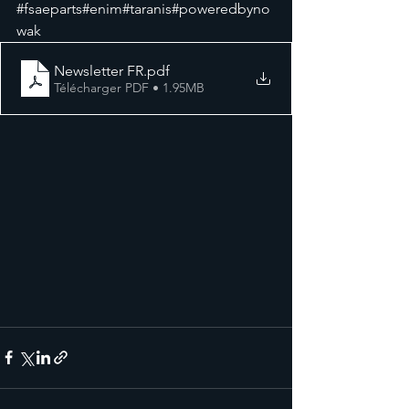
#fsaeparts#enim#taranis#poweredbyno
wak
Newsletter FR
.pdf
Télécharger PDF • 1.95MB