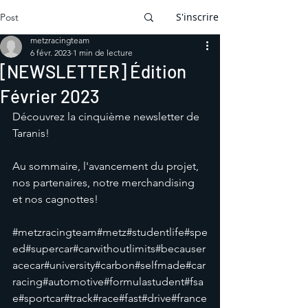
S'inscrire
Post
metzracingteam
6 févr. 2023
1 min de lecture
[NEWSLETTER] Édition
Février 2023
Découvrez la cinquième newsletter de 
Taranis!
Au sommaire, l'avancement du projet, 
nos partenaires, notre merchandising 
et nos cagnottes!
#metzracingteam
#metz#studentlife#spe
ed#supercar#carwithoutlimits#becauser
acecar#university#carbon#selfmade#car
racing#automotive#formulastudent#fsa
e#sportcar#track#race#fast#drive#france