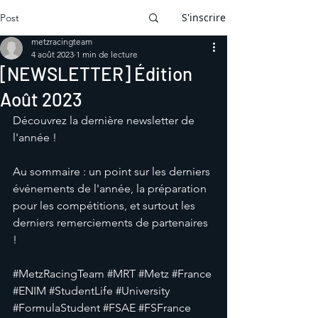
S'inscrire
Post
metzracingteam
4 août 2023
1 min de lecture
[NEWSLETTER] Édition
Août 2023
Découvrez la dernière newsletter de 
l'année !
Au sommaire : un point sur les derniers 
événements de l'année, la préparation 
pour les compétitions, et surtout les 
derniers remerciements de partenaires 
!
#MetzRacingTeam
#MRT
#Metz
#France
#ENIM
#StudentLife
#University
#FormulaStudent
#FSAE
#FSFrance