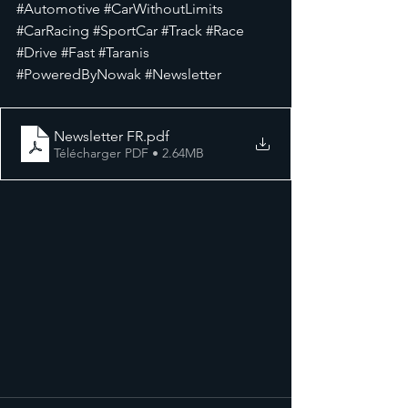
#Automotive
#CarWithoutLimits
#CarRacing
#SportCar
#Track
#Race
#Drive
#Fast
#Taranis
#PoweredByNowak
#Newsletter
Newsletter FR
.pdf
Télécharger PDF • 2.64MB